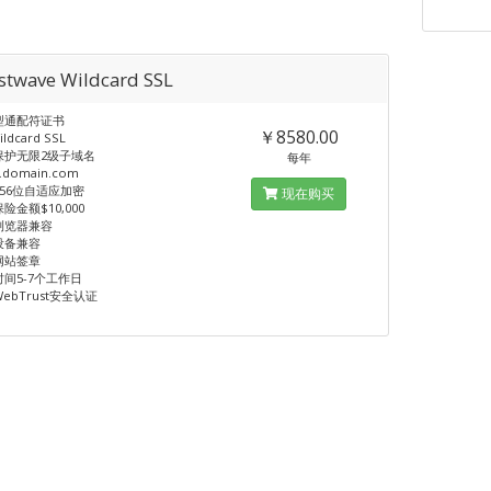
stwave Wildcard SSL
业型通配符证书
￥8580.00
ildcard SSL
保护无限2级子域名
每年
.domain.com
/256位自适应加密
现在购买
险金额$10,000
%浏览器兼容
设备兼容
网站签章
时间5-7个工作日
WebTrust安全认证