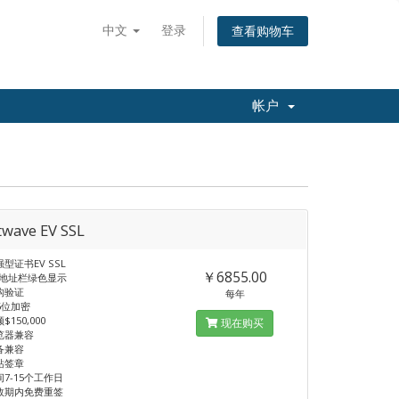
中文
登录
查看购物车
帐户
twave EV SSL
强型证书EV SSL
￥6855.00
以上地址栏绿色显示
构验证
每年
256位加密
$150,000
现在购买
浏览器兼容
备兼容
站签章
间7-15个工作日
有效期内免费重签