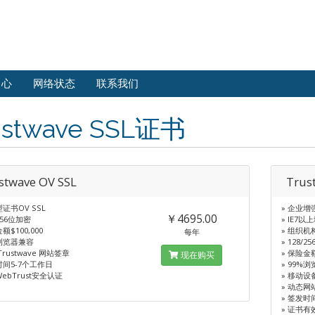
中心
网络状态
联系我们
ustwave SSL证书
stwave OV SSL
Trus
型证书OV SSL
» 企业增
￥4695.00
/256位加密
» IE7
额$100,000
» 组织机
每年
%浏览器兼容
» 128/
Trustwave 网站签章
» 保险金额
现在购买
时间5-7个工作日
» 99%
WebTrust安全认证
» 移动设
» 动态网
» 签发时
» 证书