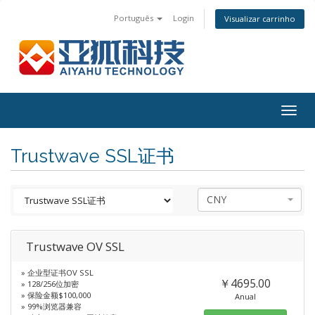
Português
Login
Visualizar carrinho
Togg
navig
Trustwave SSL证书
CNY
Trustwave OV SSL
» 企业型证书OV SSL
￥4695.00
» 128/256位加密
» 保险金额$100,000
Anual
» 99%浏览器兼容