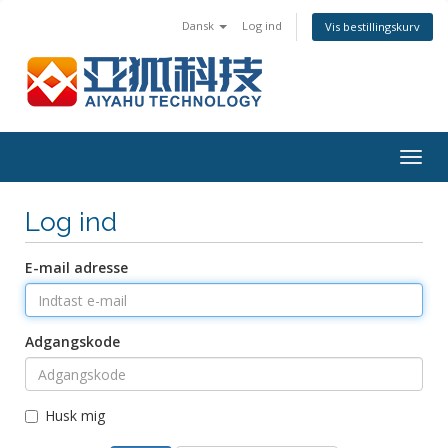
Dansk
Log ind
Vis bestillingskurv
Togg
navig
Log ind
E-mail adresse
Adgangskode
Husk mig